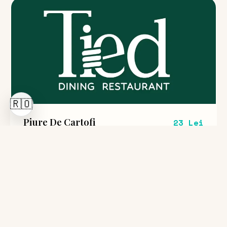
🇷🇴
Piure De Cartofi
23 Lei
200g
Cartofi, Lapte, Unt, Sare