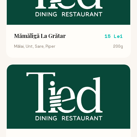
Mămăligă La Grătar
15 Lei
200g
Mălai, Unt, Sare, Piper