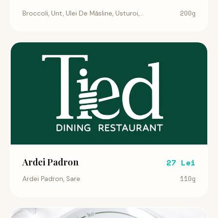
200g
Broccoli, Unt, Ulei De Măsline, Usturoi,...
Ardei Padron
27 Lei
110g
Ardei Padron, Sare