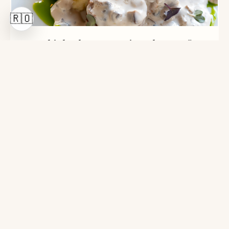
🇷🇴
Muschiuleț de porc cu piure de cartofi cu
praz și sos de ciuperci
Desert