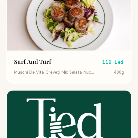
Surf And Turf
119 Lei
400g
Mușchi De Vită, Creveți, Mix Salată, Nuc...