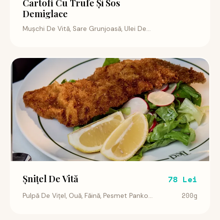
Cartofi Cu Trufe Și Sos
Demiglace
Mușchi De Vită, Sare Grunjoasă, Ulei De...
Șnițel De Vită
78 Lei
200g
Pulpă De Vițel, Ouă, Făină, Pesmet Panko...