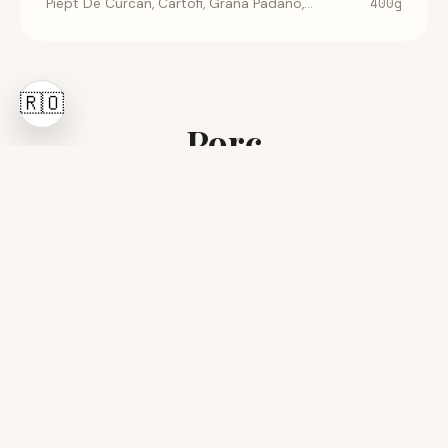
400g
Piept De Curcan, Cartofi, Grana Padano,...
🇷🇴
Porc